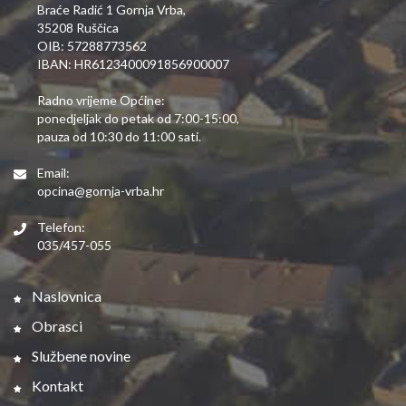
Braće Radić 1 Gornja Vrba,
35208 Ruščica
OIB: 57288773562
IBAN: HR6123400091856900007
Radno vrijeme Općine:
ponedjeljak do petak od 7:00-15:00,
pauza od 10:30 do 11:00 sati.
Email:
opcina@gornja-vrba.hr
Telefon:
035/457-055
Naslovnica
Obrasci
Službene novine
Kontakt