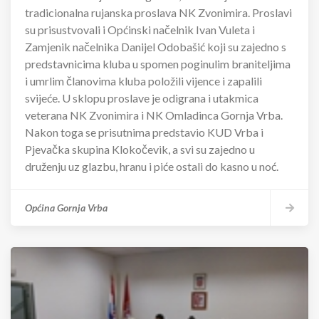
tradicionalna rujanska proslava NK Zvonimira. Proslavi
su prisustvovali i Općinski načelnik Ivan Vuleta i
Zamjenik načelnika Danijel Odobašić koji su zajedno s
predstavnicima kluba u spomen poginulim braniteljima
i umrlim članovima kluba položili vijence i zapalili
svijeće. U sklopu proslave je odigrana i utakmica
veterana NK Zvonimira i NK Omladinca Gornja Vrba.
Nakon toga se prisutnima predstavio KUD Vrba i
Pjevačka skupina Klokočevik, a svi su zajedno u
druženju uz glazbu, hranu i piće ostali do kasno u noć.
Općina Gornja Vrba