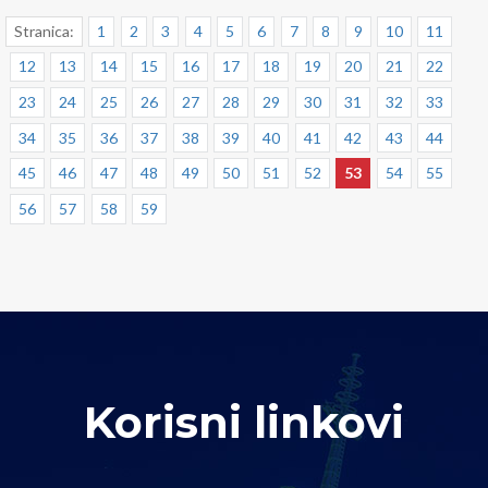
Stranica:
1
2
3
4
5
6
7
8
9
10
11
12
13
14
15
16
17
18
19
20
21
22
23
24
25
26
27
28
29
30
31
32
33
34
35
36
37
38
39
40
41
42
43
44
45
46
47
48
49
50
51
52
53
54
55
56
57
58
59
Korisni linkovi