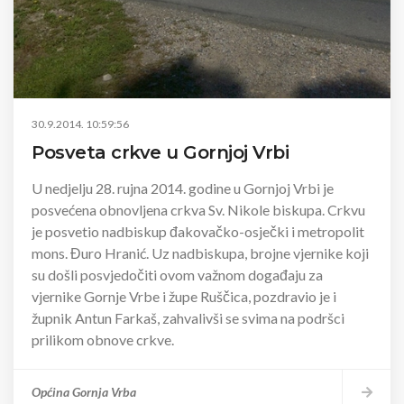
30.9.2014. 10:59:56
Posveta crkve u Gornjoj Vrbi
U nedjelju 28. rujna 2014. godine u Gornjoj Vrbi je
posvećena obnovljena crkva Sv. Nikole biskupa. Crkvu
je posvetio nadbiskup đakovačko-osječki i metropolit
mons. Đuro Hranić. Uz nadbiskupa, brojne vjernike koji
su došli posvjedočiti ovom važnom događaju za
vjernike Gornje Vrbe i župe Ruščica, pozdravio je i
župnik Antun Farkaš, zahvalivši se svima na podršci
prilikom obnove crkve.
Općina Gornja Vrba