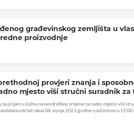
ađenog građevinskog zemljišta u vla
vredne proizvodnje
rethodnoj provjeri znanja i sposobno
dno mjesto viši stručni suradnik za f
a prijam u službu na neodređeno vrijeme za radno mjesto viši stru
kandidata održati dana 04. srpnja 2023. godine s početkom u 12:00 