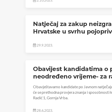
2.10.2023.
Natječaj za zakup neizgr
Hrvatske u svrhu pojopri
29.9.2023.
Obavijest kandidatima o p
neodređeno vrijeme- za ra
Obavještavamo kandidate po Javnom natječaju z
će se prethodna provjera znanja i sposobnosti 
Radić 1, Gornja Vrba.
28.6.2023.