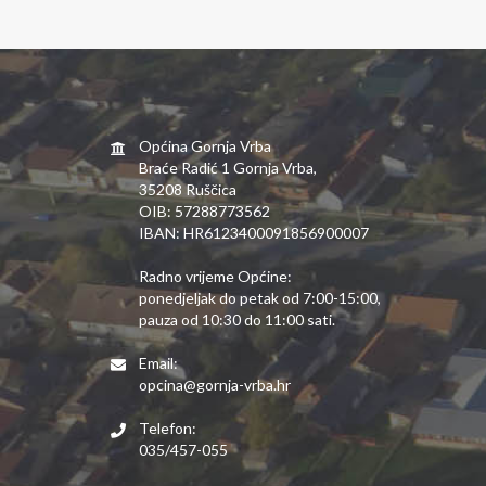
Općina Gornja Vrba
Braće Radić 1 Gornja Vrba,
35208 Ruščica
OIB: 57288773562
IBAN: HR6123400091856900007
Radno vrijeme Općine:
ponedjeljak do petak od 7:00-15:00,
pauza od 10:30 do 11:00 sati.
Email:
opcina@gornja-vrba.hr
Telefon:
035/457-055