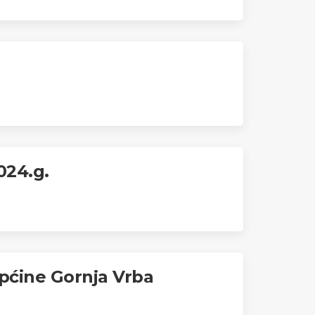
024.g.
općine Gornja Vrba