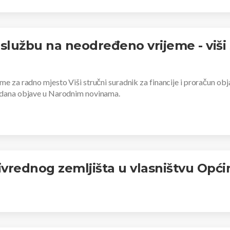
u službu na neodređeno vrijeme - viši
me za radno mjesto Viši stručni suradnik za financije i proračun ob
d dana objave u Narodnim novinama.
ivrednog zemljišta u vlasništvu Opć