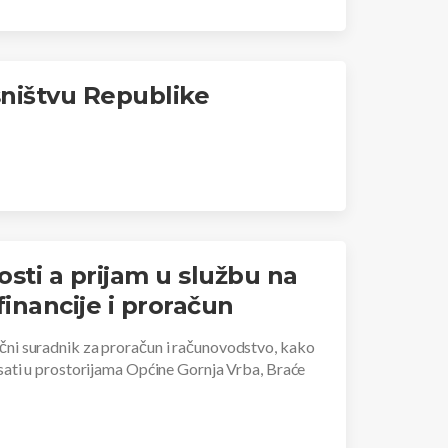
sništvu Republike
sti a prijam u službu na
inancije i proračun
čni suradnik za proračun i računovodstvo, kako
sati u prostorijama Općine Gornja Vrba, Braće