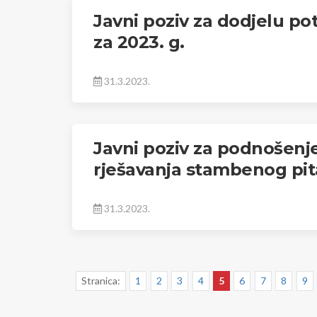
Javni poziv za dodjelu po
za 2023. g.
31.3.2023.
Javni poziv za podnošenje
rješavanja stambenog pit
31.3.2023.
Stranica:
1
2
3
4
5
6
7
8
9