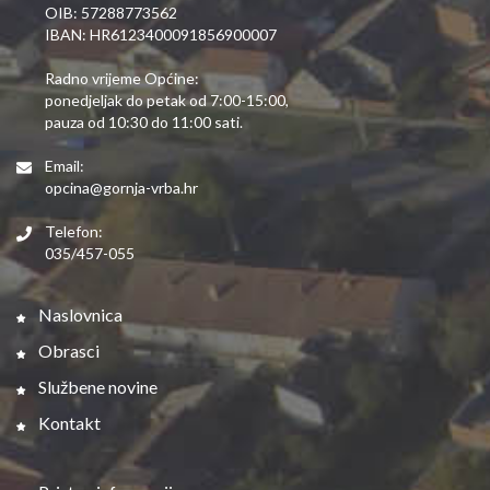
OIB: 57288773562
IBAN: HR6123400091856900007
Radno vrijeme Općine:
ponedjeljak do petak od 7:00-15:00,
pauza od 10:30 do 11:00 sati.
Email:
opcina@gornja-vrba.hr
Telefon:
035/457-055
Naslovnica
Obrasci
Službene novine
Kontakt