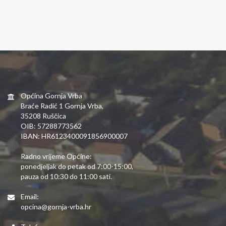
Općina Gornja Vrba
Braće Radić 1 Gornja Vrba,
35208 Ruščica
OIB: 57288773562
IBAN: HR6123400091856900007
Radno vrijeme Općine:
ponedjeljak do petak od 7:00-15:00,
pauza od 10:30 do 11:00 sati.
Email:
opcina@gornja-vrba.hr