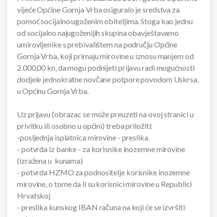
vijeće Općine Gornja Vrba osiguralo je sredstva za
pomoć socijalno ugoženim obiteljima. Stoga kao jednu
od socijalno najugoženijih skupina obavještavamo
umirovljenike s prebivalištem na području Općine
Gornja Vrba, koji primaju mirovine u iznosu manjem od
2.000,00 kn, da mogu podnijeti prijavu radi mogućnosti
dodjele jednokratne novčane potpore povodom Uskrsa,
u Općinu Gornja Vrba.
Uz prijavu (obrazac se može preuzeti na ovoj stranici u
privitku ili osobno u općini) treba priložiti:
-posljednja isplatnica mirovine - preslika
- potvrda iz banke - za korisnike inozemne mirovine
(izražena u kunama)
- potvrda HZMO za podnositelje korisnike inozemne
mirovine, o tome da li su korisnici mirovine u Republici
Hrvatskoj
- preslika kunskog IBAN računa na koji će se izvršiti