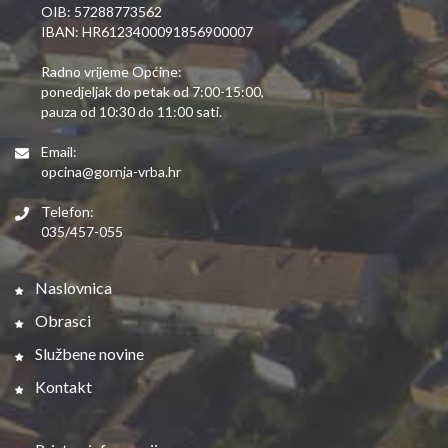
OIB: 57288773562
IBAN: HR6123400091856900007
Radno vrijeme Općine:
ponedjeljak do petak od 7:00-15:00,
pauza od 10:30 do 11:00 sati.
Email:
opcina@gornja-vrba.hr
Telefon:
035/457-055
Naslovnica
Obrasci
Službene novine
Kontakt