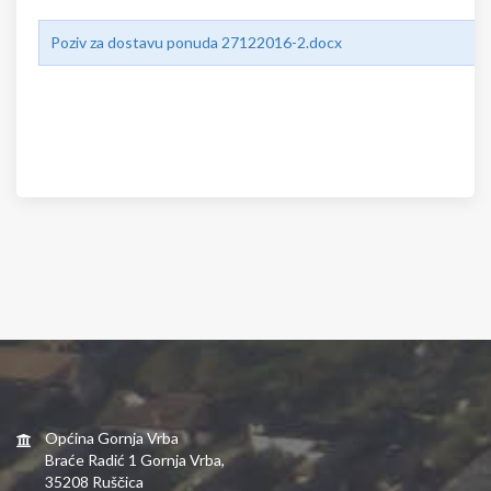
Poziv za dostavu ponuda 27122016-2.docx
Općina Gornja Vrba
Braće Radić 1 Gornja Vrba,
35208 Ruščica