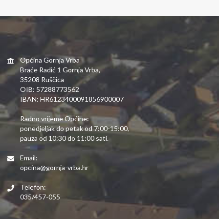
Općina Gornja Vrba
Braće Radić 1 Gornja Vrba,
35208 Ruščica
OIB: 57288773562
IBAN: HR6123400091856900007
Radno vrijeme Općine:
ponedjeljak do petak od 7:00-15:00,
pauza od 10:30 do 11:00 sati.
Email:
opcina@gornja-vrba.hr
Telefon:
035/457-055