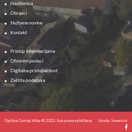
Naslovnica
Obrasci
Službene novine
Kontakt
Pristup informacijama
Otvoreni podaci
Digitalna pristupacnost
Zaštita podataka
Općina Gornja Vrba © 2022. Sva prava pridržana
Izrada: Inventor