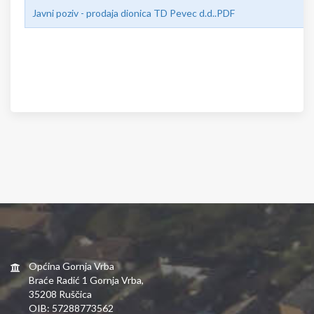
Javni poziv - prodaja dionica TD Pevec d.d..PDF
Općina Gornja Vrba
Braće Radić 1 Gornja Vrba,
35208 Ruščica
OIB: 57288773562