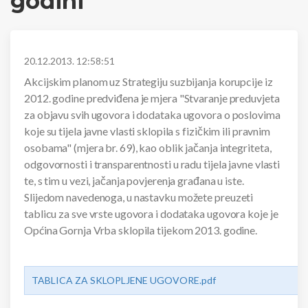
godini
20.12.2013. 12:58:51
Akcijskim planom uz Strategiju suzbijanja korupcije iz
2012. godine predviđena je mjera "Stvaranje preduvjeta
za objavu svih ugovora i dodataka ugovora o poslovima
koje su tijela javne vlasti sklopila s fizičkim ili pravnim
osobama" (mjera br. 69), kao oblik jačanja integriteta,
odgovornosti i transparentnosti u radu tijela javne vlasti
te, s tim u vezi, jačanja povjerenja građana u iste.
Slijedom navedenoga, u nastavku možete preuzeti
tablicu za sve vrste ugovora i dodataka ugovora koje je
Općina Gornja Vrba sklopila tijekom 2013. godine.
TABLICA ZA SKLOPLJENE UGOVORE.pdf