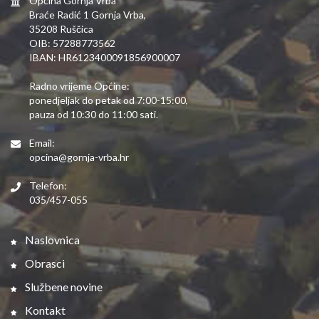
Općina Gornja Vrba
Braće Radić 1 Gornja Vrba,
35208 Ruščica
OIB: 57288773562
IBAN: HR6123400091856900007
Radno vrijeme Općine:
ponedjeljak do petak od 7:00-15:00,
pauza od 10:30 do 11:00 sati.
Email:
opcina@gornja-vrba.hr
Telefon:
035/457-055
Naslovnica
Obrasci
Službene novine
Kontakt