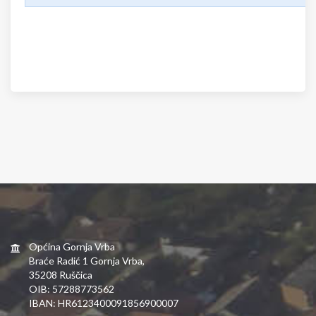
Općina Gornja Vrba
Braće Radić 1 Gornja Vrba,
35208 Ruščica
OIB: 57288773562
IBAN: HR6123400091856900007