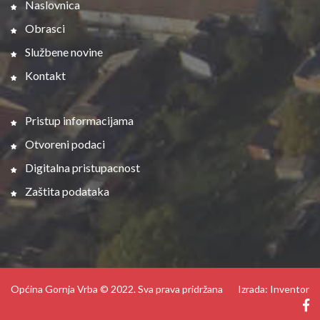
Naslovnica
Obrasci
Službene novine
Kontakt
Pristup informacijama
Otvoreni podaci
Digitalna pristupacnost
Zaštita podataka
Općina Gornja Vrba © 2022. Sva prava pridržana
Izrada: Inventor