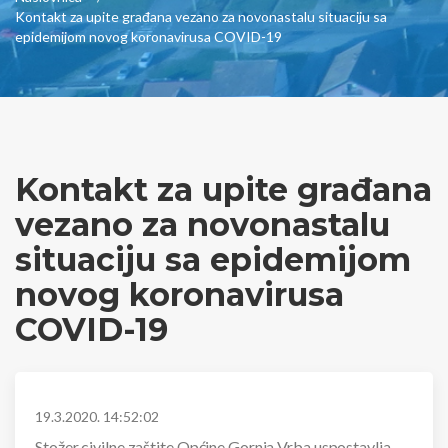
Kontakt za upite građana vezano za novonastalu situaciju sa
epidemijom novog koronavirusa COVID-19
Kontakt za upite građana
vezano za novonastalu
situaciju sa epidemijom
novog koronavirusa
COVID-19
19.3.2020. 14:52:02
Stožer civilne zaštite Općine Gornja Vrba uspostavlja