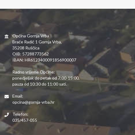
Općina Gornja Vrba
Braće Radić 1 Gornja Vrba,
35208 Ruščica
OIB: 57288773562
IBAN: HR6123400091856900007
Radno vrijeme Općine:
ponedjeljak do petak od 7:00-15:00,
pauza od 10:30 do 11:00 sati.
Email:
opcina@gornja-vrba.hr
Telefon:
035/457-055