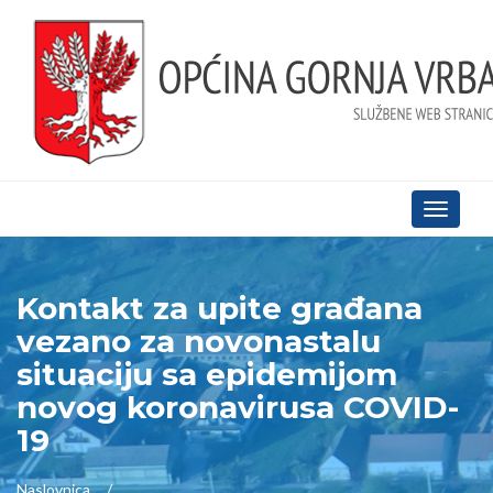
Toggle
navigati
Kontakt za upite građana
vezano za novonastalu
situaciju sa epidemijom
novog koronavirusa COVID-
19
Naslovnica