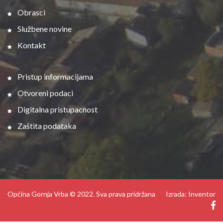
Obrasci
Službene novine
Kontakt
Pristup informacijama
Otvoreni podaci
Digitalna pristupacnost
Zaštita podataka
Općina Gornja Vrba © 2022. Sva prava pridržana
Izrada: Inventor