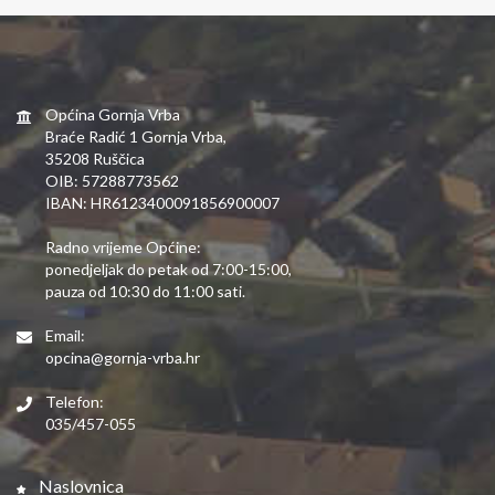
Općina Gornja Vrba
Braće Radić 1 Gornja Vrba,
35208 Ruščica
OIB: 57288773562
IBAN: HR6123400091856900007
Radno vrijeme Općine:
ponedjeljak do petak od 7:00-15:00,
pauza od 10:30 do 11:00 sati.
Email:
opcina@gornja-vrba.hr
Telefon:
035/457-055
Naslovnica