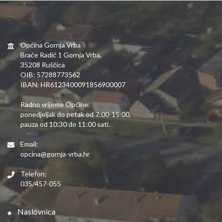
Općina Gornja Vrba
Braće Radić 1 Gornja Vrba,
35208 Ruščica
OIB: 57288773562
IBAN: HR6123400091856900007
Radno vrijeme Općine:
ponedjeljak do petak od 7:00-15:00,
pauza od 10:30 do 11:00 sati.
Email:
opcina@gornja-vrba.hr
Telefon:
035/457-055
Naslovnica