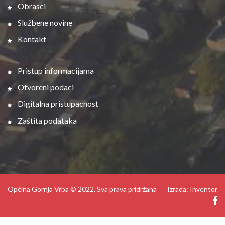
Obrasci
Službene novine
Kontakt
Pristup informacijama
Otvoreni podaci
Digitalna pristupacnost
Zaštita podataka
Općina Gornja Vrba © 2022. Sva prava pridržana
Izrada: Inventor