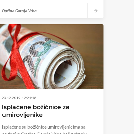
Općina Gornja Vrba
23.12.2019. 12:21:18
Isplaćene božićnice za
umirovljenike
Isplaćene su božićnice umirovljenicima sa
područja Općine Gornja Vrba koji primaju