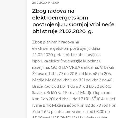
20.2.2020. 9:42:09
Zbog radova na
elektroenergetskom
postrojenju u Gornjoj Vrbi neće
biti struje 21.02.2020. g.
Zbog planiranih radova na
elektroenergetskom postrojenju dana
21.02.2020. petak biti će obustavljena
isporuka električne energije kupcima u
naseljima: GORNJA VRBA u ulicama: Vrbskih
Žrtava od kbr. 77 do 209 i od kbr. 68 do 206,
Matije Mesić od kbr 1 do 33 i od kbr 2 do 40,
Braće Radić od kbr 1 do 63 i od kbr. 2 do 60,
Savska, Brkićeva i Firova, i Matije Gupca od
kbr. 2 do 20 i od kbr. 1 do 17 i RUŠČICA u ulici
Ivane Brlić Mažuranić od kbr. 32 do 78 i od kbr.
7 do 19. U planiranom vremenu od 08,00 do
15,00 sati NAPOMENA: U slučaju ranijeg