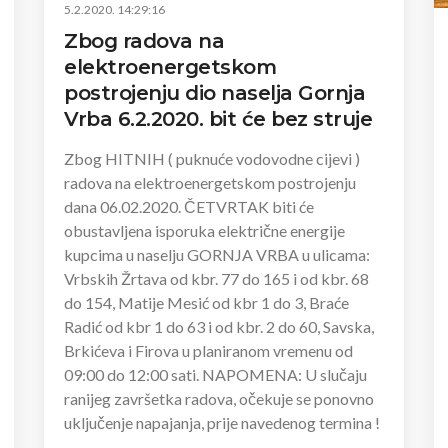
5.2.2020. 14:29:16
Zbog radova na
elektroenergetskom
postrojenju dio naselja Gornja
Vrba 6.2.2020. bit će bez struje
Zbog HITNIH ( puknuće vodovodne cijevi )
radova na elektroenergetskom postrojenju
dana 06.02.2020. ČETVRTAK biti će
obustavljena isporuka električne energije
kupcima u naselju GORNJA VRBA u ulicama:
Vrbskih Žrtava od kbr. 77 do 165 i od kbr. 68
do 154, Matije Mesić od kbr 1 do 3, Braće
Radić od kbr 1 do 63 i od kbr. 2 do 60, Savska,
Brkićeva i Firova u planiranom vremenu od
09:00 do 12:00 sati. NAPOMENA: U slučaju
ranijeg završetka radova, očekuje se ponovno
uključenje napajanja, prije navedenog termina !