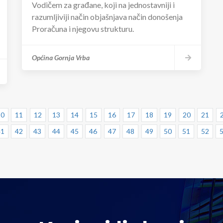
Vodičem za građane, koji na jednostavniji i
razumljiviji način objašnjava način donošenja
Proračuna i njegovu strukturu.
Općina Gornja Vrba
10
11
12
13
14
15
16
17
18
19
20
21
41
42
43
44
45
46
47
48
49
50
51
52