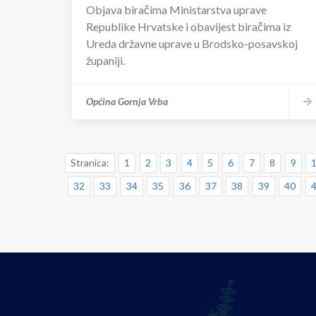
Objava biračima Ministarstva uprave
Republike Hrvatske i obavijest biračima iz
Ureda državne uprave u Brodsko-posavskoj
županiji.
Općina Gornja Vrba
Stranica:
1
2
3
4
5
6
7
8
9
32
33
34
35
36
37
38
39
40