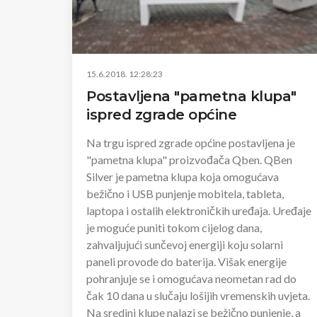
15.6.2018. 12:28:23
Postavljena "pametna klupa"
ispred zgrade općine
Na trgu ispred zgrade općine postavljena je
"pametna klupa" proizvođača Qben. QBen
Silver je pametna klupa koja omogućava
bežično i USB punjenje mobitela, tableta,
laptopa i ostalih elektroničkih uređaja. Uređaje
je moguće puniti tokom cijelog dana,
zahvaljujući sunčevoj energiji koju solarni
paneli provode do baterija. Višak energije
pohranjuje se i omogućava neometan rad do
čak 10 dana u slučaju lošijih vremenskih uvjeta.
Na sredini klupe nalazi se bežično punjenje, a