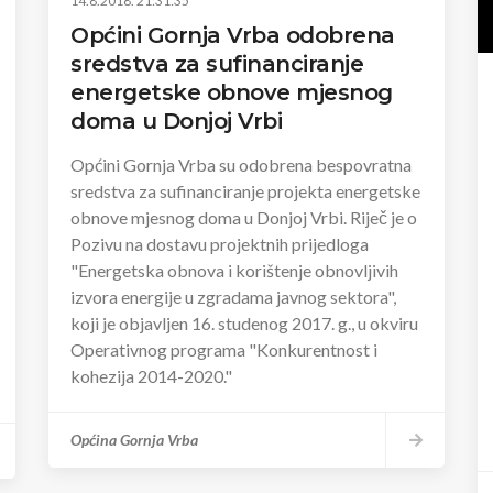
14.8.2018. 21:31:35
Općini Gornja Vrba odobrena
sredstva za sufinanciranje
energetske obnove mjesnog
doma u Donjoj Vrbi
Općini Gornja Vrba su odobrena bespovratna
sredstva za sufinanciranje projekta energetske
obnove mjesnog doma u Donjoj Vrbi. Riječ je o
Pozivu na dostavu projektnih prijedloga
"Energetska obnova i korištenje obnovljivih
izvora energije u zgradama javnog sektora",
koji je objavljen 16. studenog 2017. g., u okviru
Operativnog programa "Konkurentnost i
kohezija 2014-2020."
Općina Gornja Vrba