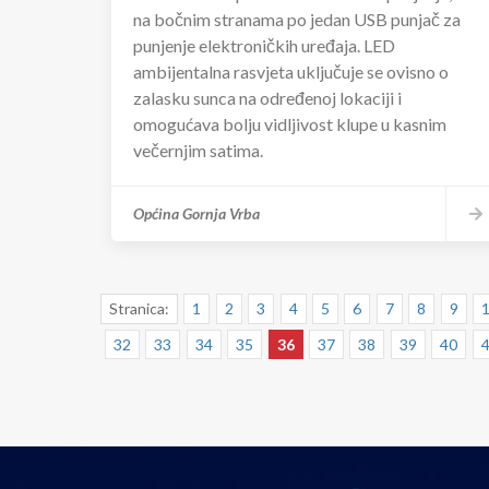
na bočnim stranama po jedan USB punjač za
punjenje elektroničkih uređaja. LED
ambijentalna rasvjeta uključuje se ovisno o
zalasku sunca na određenoj lokaciji i
omogućava bolju vidljivost klupe u kasnim
večernjim satima.
Općina Gornja Vrba
Stranica:
1
2
3
4
5
6
7
8
9
32
33
34
35
36
37
38
39
40