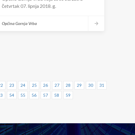
četvrtak 07. lipnja 2018. g.
Općina Gornja Vrba
22
23
24
25
26
27
28
29
30
31
53
54
55
56
57
58
59