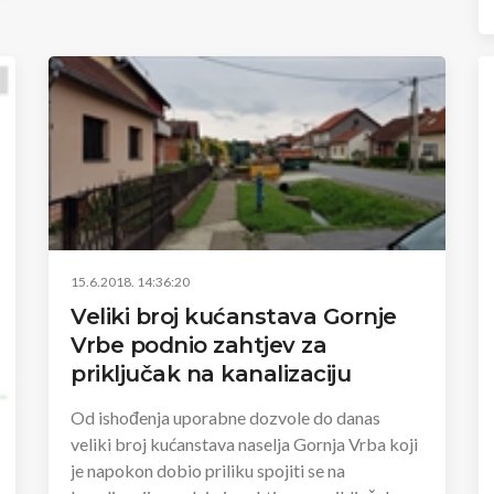
15.6.2018. 14:36:20
Veliki broj kućanstava Gornje
Vrbe podnio zahtjev za
priključak na kanalizaciju
Od ishođenja uporabne dozvole do danas
veliki broj kućanstava naselja Gornja Vrba koji
je napokon dobio priliku spojiti se na