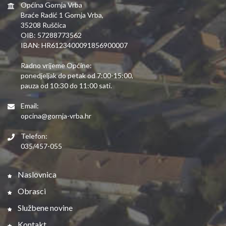
Općina Gornja Vrba
Braće Radić 1 Gornja Vrba,
35208 Ruščica
OIB: 57288773562
IBAN: HR6123400091856900007
Radno vrijeme Općine:
ponedjeljak do petak od 7:00-15:00,
pauza od 10:30 do 11:00 sati.
Email:
opcina@gornja-vrba.hr
Telefon:
035/457-055
Naslovnica
Obrasci
Službene novine
Kontakt