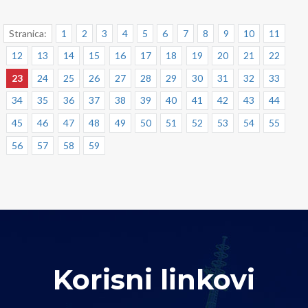
Stranica:
1
2
3
4
5
6
7
8
9
10
11
12
13
14
15
16
17
18
19
20
21
22
23
24
25
26
27
28
29
30
31
32
33
34
35
36
37
38
39
40
41
42
43
44
45
46
47
48
49
50
51
52
53
54
55
56
57
58
59
Korisni linkovi