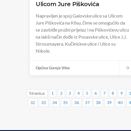
Ulicom Jure Piškovića
Napravljen je spoj Galovske ulice sa Ulicom
Jure Piškovića na Klisu, čime se omogućilo da
se zaobiđe pružni prijelaz i na Piškovićevu ulicu
na lakši način dođe iz Posavske ulice, Ulice J.J.
Strossmayera, Kučinićeve ulice i Ulice sv.
Nikole.
Općina Gornja Vrba
Stranica:
1
2
3
4
5
6
7
8
9
32
33
34
35
36
37
38
39
40