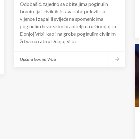
Odobašić, zajedno sa obiteljima poginulih
branitelja i civilnih žrtava rata, položili su
vijence i zapalili svijeće na spomenicima
poginulim hrvatskim braniteljima u Gornjoj i u
Donjoj Vrbi, kao i na grobu poginulim civilnim
žrtvama rata u Donjoj Vrbi.
Općina Gornja Vrba